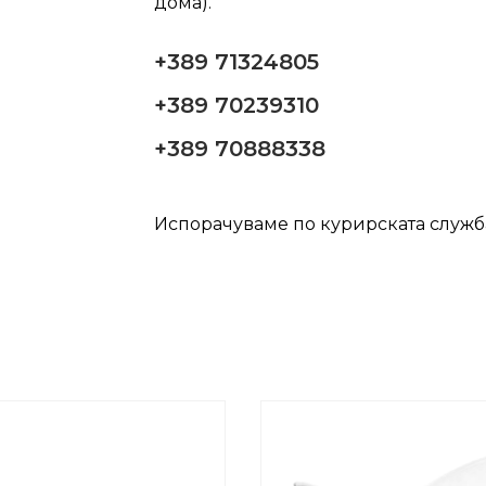
дома).
+389 71324805
+389 70239310
+389 70888338
Испорачуваме по курирската служ