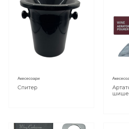
Акесесоари
Акесесо
Спитер
Артат
шише