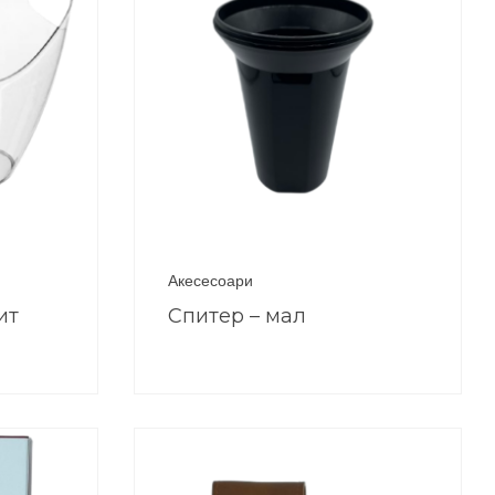
Акесесоари
ит
Спитер – мал