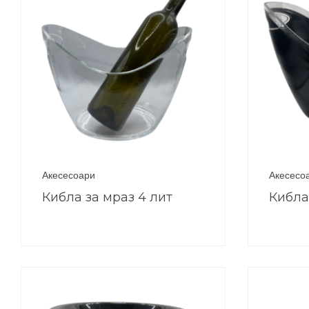
Акесесоари
Акесесо
Кибла за мраз 4 лит
Кибла