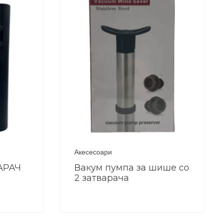
Акесесоари
АРАЧ
Вакум пумпа за шише со
2 затварача