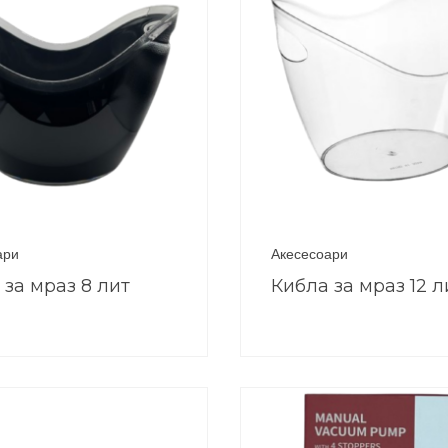
ари
Акесесоари
 за мраз 8 лит
Кибла за мраз 12 л