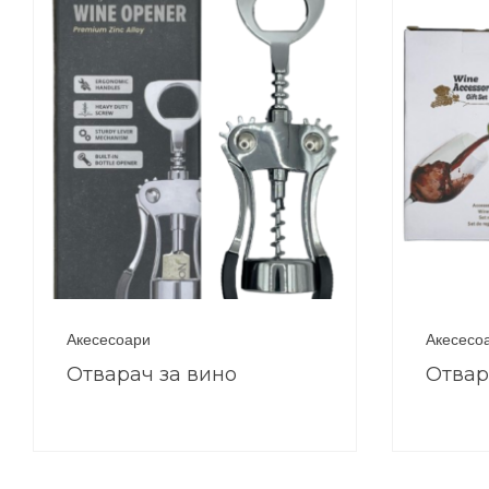
Акесесоари
Акесесо
Отварач за вино
Отвар