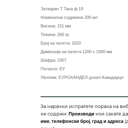
Затварач Т Тапа ф 19
Номинална содржина 200 мл
Висина: 151 мм
Тежина: 266 гр
Број на палета: 1620
Димензија на палета 1200 x 1000 мм
Шифра: 2307
Потекло: ЕУ
Увозник: ЕУРОХАНДЕЛ дооел Кавадарци
За нарачки испратете порака на виб
ке содржи:
кои сакате да
Производи
,
,
(
име
телефонски број
град и адреса