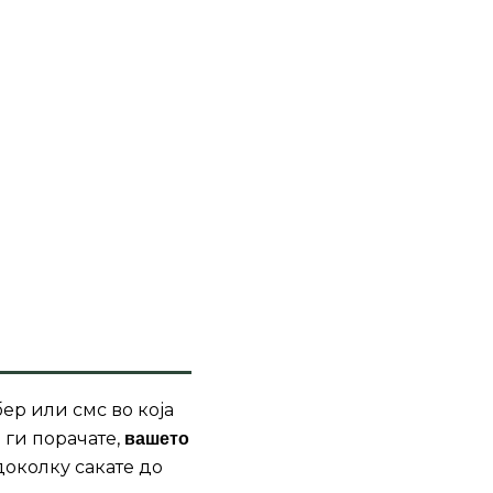
ер или смс во која
 ги порачате,
вашето
доколку сакате до