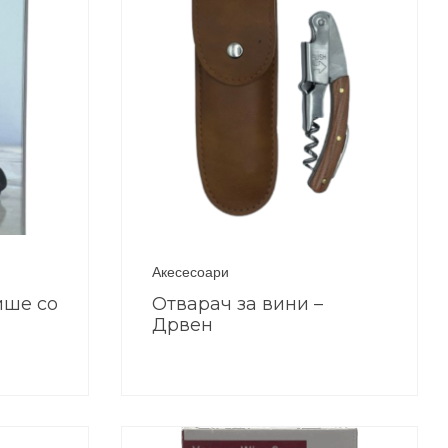
Акесесоари
ише со
Отварач за вини –
Дрвен