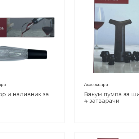
ари
Акесесоари
ор и наливник за
Вакум пумпа за ш
4 затварачи