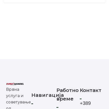
Врвна
Работно
Контакт
Навигација
услуга и
време
советување
+389
од