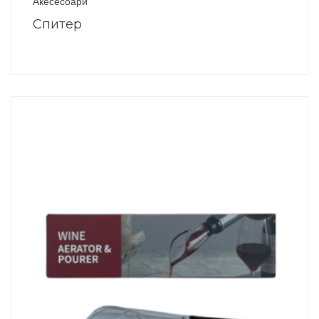
Акесесоари
Спитер