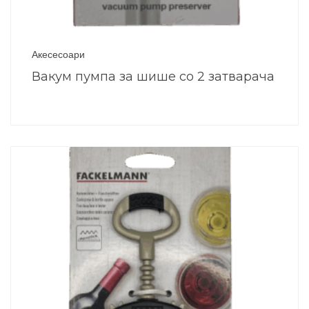
Акесесоари
Вакум пумпа за шише со 2 затварача