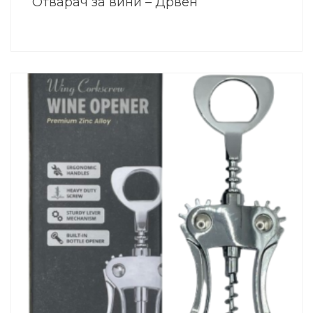
Отварач за вини – Дрвен