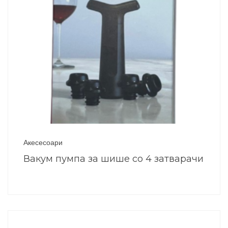
Акесесоари
Вакум пумпа за шише со 4 затварачи