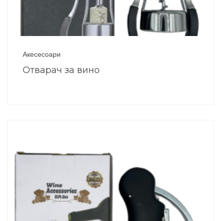
Акесесоари
Отварач за вино