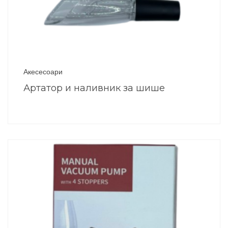
Акесесоари
Артатор и наливник за шише