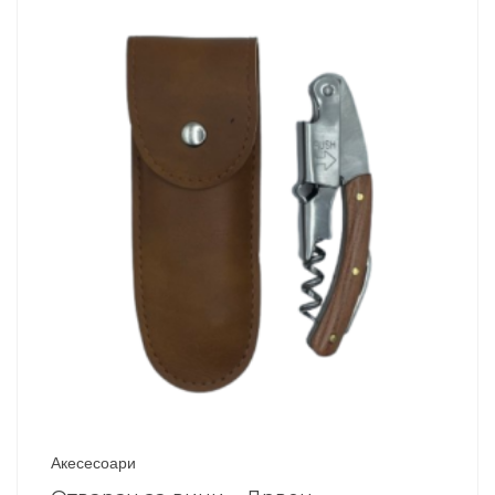
Акесесоари