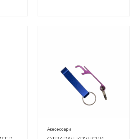
Акесесоари