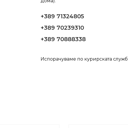
дома).
+389 71324805
+389 70239310
+389 70888338
Испорачуваме по курирската служ