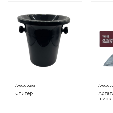
Акесесоари
Акесесо
Спитер
Артат
шише