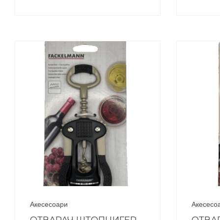
Акесесоари
Акесесо