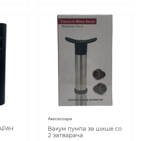
Акесесоари
АРАЧ
Вакум пумпа за шише со
2 затварача