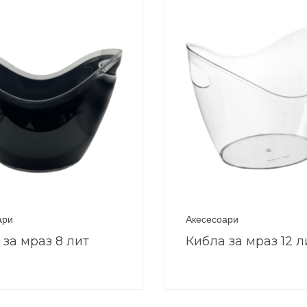
ари
Акесесоари
 за мраз 8 лит
Кибла за мраз 12 л