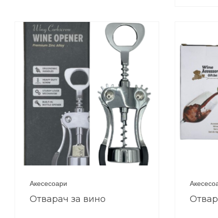
Акесесоари
Акесесо
Отварач за вино
Отвар