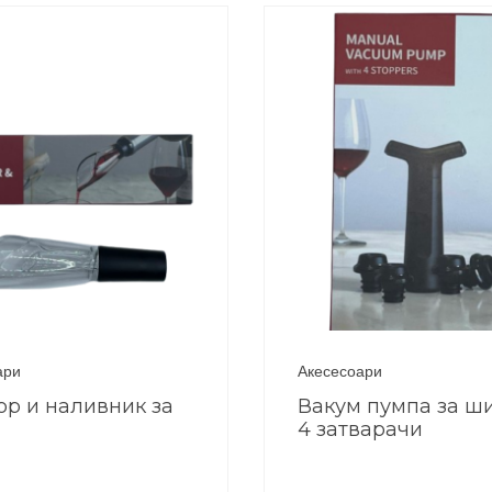
ари
Акесесоари
ор и наливник за
Вакум пумпа за ш
4 затварачи