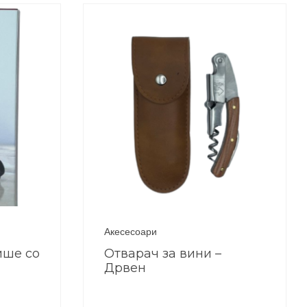
Акесесоари
ише со
Отварач за вини –
Дрвен