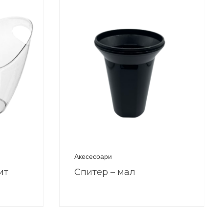
Акесесоари
ит
Спитер – мал