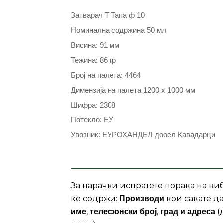
Затварач Т Тапа ф 10
Номинална содржина 50 мл
Висина: 91 мм
Тежина: 86 гр
Број на палета: 4464
Димензија на палета 1200 x 1000 мм
Шифра: 2308
Потекло: ЕУ
Увозник: ЕУРОХАНДЕЛ дооел Кавадарци
За нарачки испратете порака на виб
ке содржи:
кои сакате да
Производи
,
,
(
име
телефонски број
град и адреса