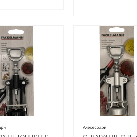
ари
Акесесоари