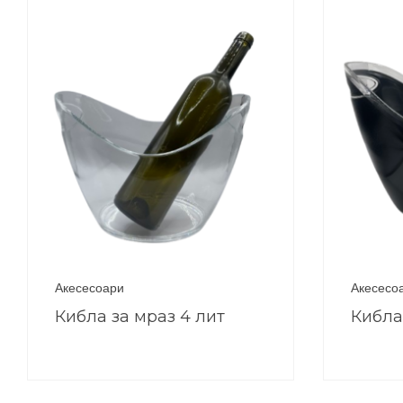
Акесесоари
Акесесо
Кибла за мраз 4 лит
Кибла