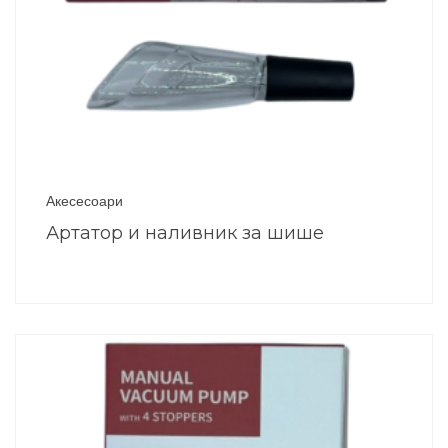
Акесесоари
Артатор и наливник за шише