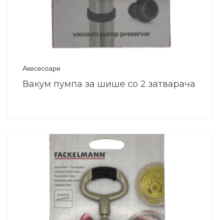
Акесесоари
Вакум пумпа за шише со 2 затварача