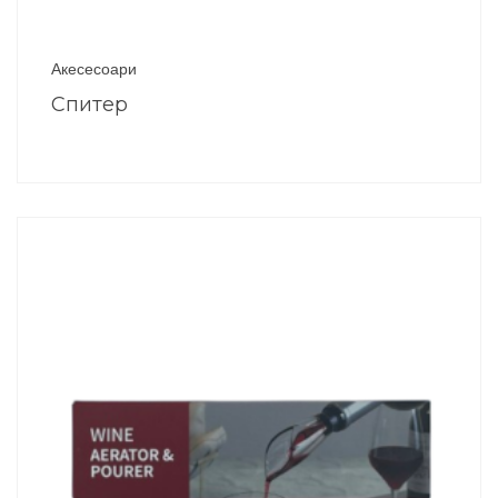
Акесесоари
Спитер