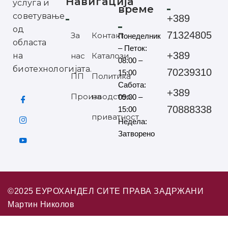
Навигација
услуга и
време
советување
+389
од
71324805
За
Контакт
Понеделник
областа
– Петок:
+389
на
нас
Каталози
08:00 –
биотехнологијата.
70239310
15:00
ПП
Политика
Сабота:
+389
Производство
на
09:00 –
70888338
15:00
приватност
Недела:
Затворено
©2025 ЕУРОХАНДЕЛ СИТЕ ПРАВА ЗАДРЖАНИ
Мартин Николов