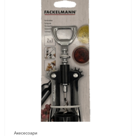
Акесесоари