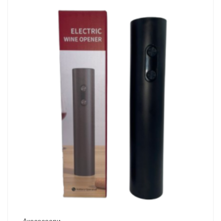
Акесесоари