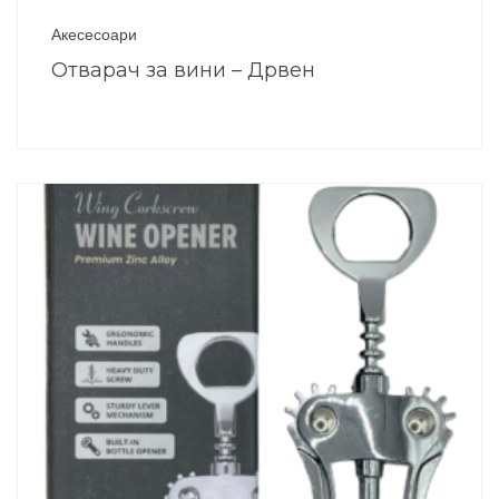
Акесесоари
Отварач за вини – Дрвен