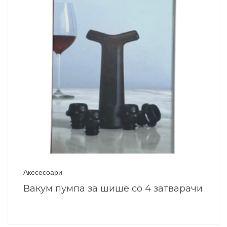
Акесесоари
Вакум пумпа за шише со 4 затварачи