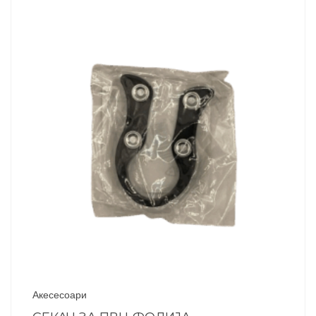
Акесесоари