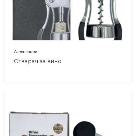
Акесесоари
Отварач за вино