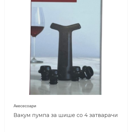
Акесесоари
Вакум пумпа за шише со 4 затварачи