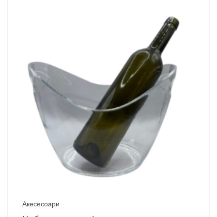
Акесесоари