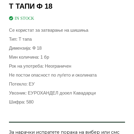
Т ТАПИ Ф 18
IN STOCK
Се користат за затварање на шишиња
Тип: Т тапа
Димензија: Ф 18
Мин количина: 1 бр
Рок на употреба: Неограничен
Не постои опасност по луѓето и околината
Потекло: ЕУ
Увозник: ЕУРОХАНДЕЛ дооел Кавадарци
Шифра: 580
За нарачки испратете порака на вибер или смс