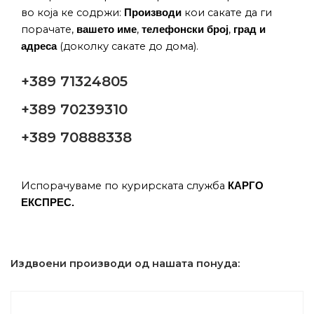
во која ке содржи:
кои сакате да ги
Производи
порачате,
,
,
вашето име
телефонски број
град и
(доколку сакате до дома).
адреса
+389 71324805
+389 70239310
+389 70888338
Испорачуваме по курирската служба
КАРГО
ЕКСПРЕС.
Издвоени производи од нашата понуда: