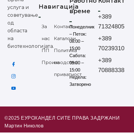
Работно
Контакт
Навигација
услуга и
време
советување
+389
од
71324805
За
Контакт
Понеделник
областа
– Петок:
+389
на
нас
Каталози
08:00 –
биотехнологијата.
70239310
15:00
ПП
Политика
Сабота:
+389
Производство
на
09:00 –
70888338
15:00
приватност
Недела:
Затворено
©2025 ЕУРОХАНДЕЛ СИТЕ ПРАВА ЗАДРЖАНИ
Мартин Николов