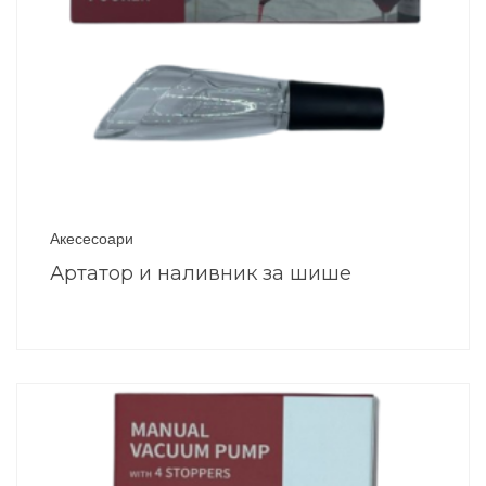
Акесесоари
Артатор и наливник за шише