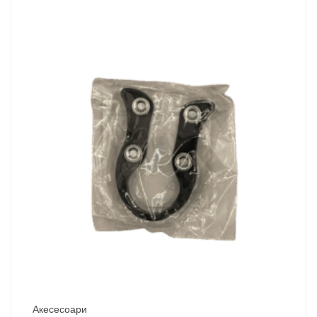
Акесесоари