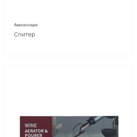
Акесесоари
Спитер