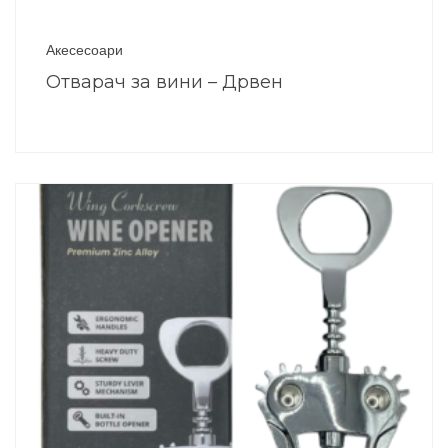
Акесесоари
Отварач за вини – Дрвен