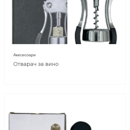
Акесесоари
Отварач за вино