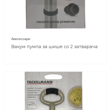
Акесесоари
Вакум пумпа за шише со 2 затварача