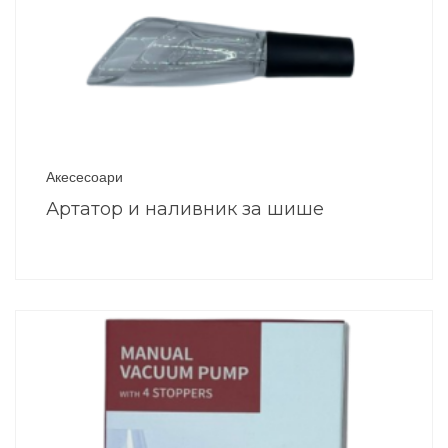
Акесесоари
Артатор и наливник за шише