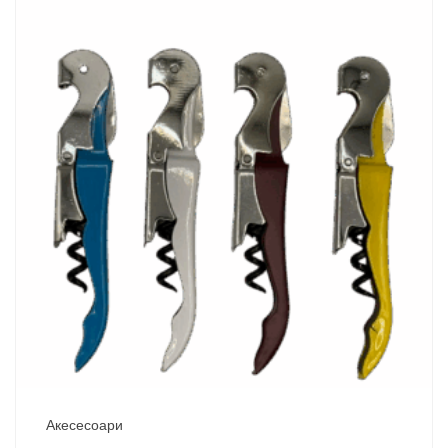
Акесесоари