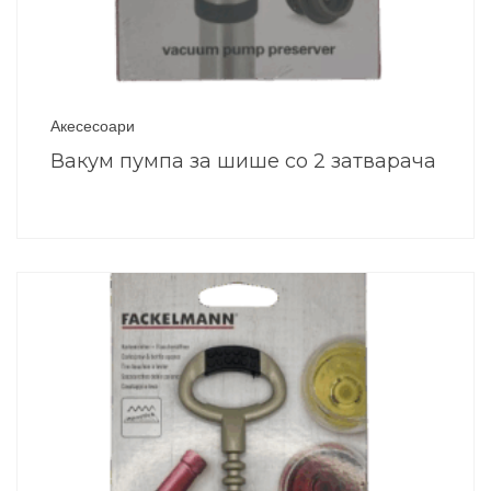
Акесесоари
Вакум пумпа за шише со 2 затварача