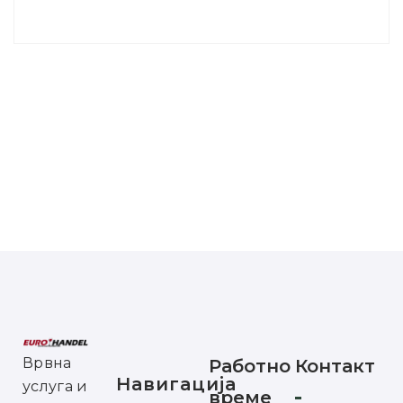
Врвна
Работно
Контакт
Навигација
услуга и
време