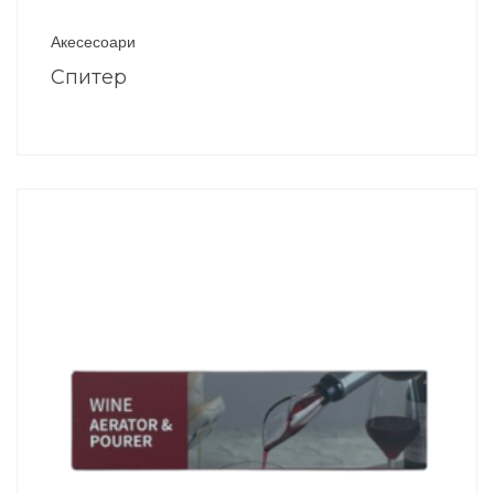
Акесесоари
Спитер