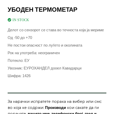
УБОДЕН ТЕРМОМЕТАР
IN STOCK
Делот со сензорот се става во течноста која ја мериме
Од -50 до +70
Не постои опасност по луѓето и околината
Рок на употреба: неограничен
Потекло: ЕУ
Увозник: EУРОХАНДЕЛ дооел Кавадарци
Шифра: 1426
За нарачки испратете порака на вибер или смс
во која ке содржи:
кои сакате да ги
Производи
порачате,
,
,
вашето име
телефонски број
град и