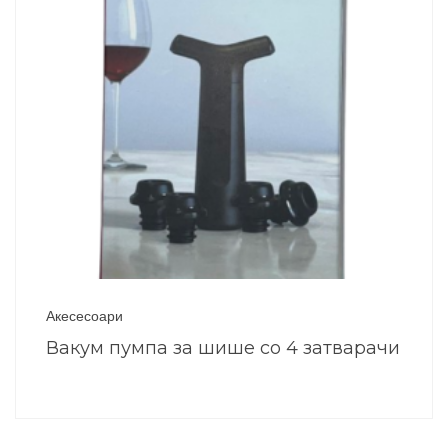
Акесесоари
Вакум пумпа за шише со 4 затварачи