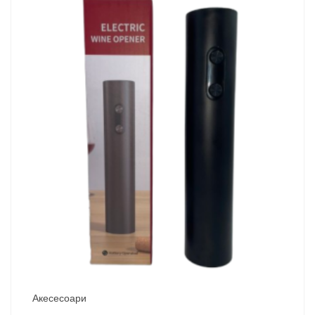
Акесесоари