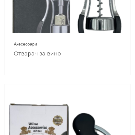
Акесесоари
Отварач за вино