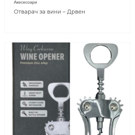
Акесесоари
Отварач за вини – Дрвен