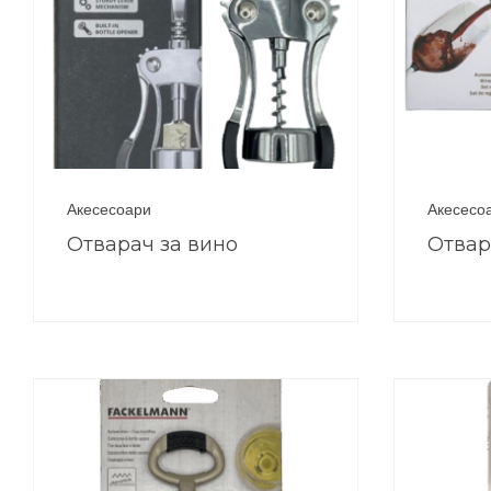
Акесесоари
Акесесо
Отварач за вино
Отвар