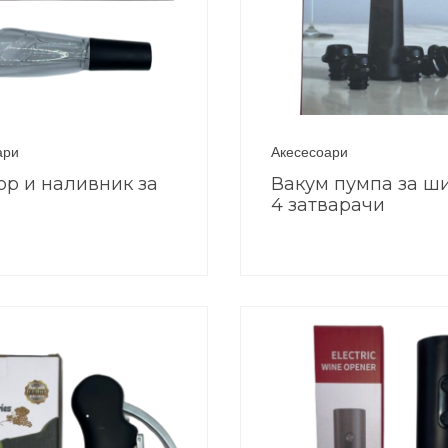
ари
Акесесоари
ор и наливник за
Вакум пумпа за ш
4 затварачи