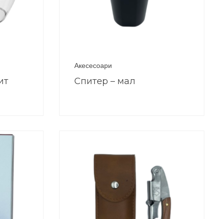
Акесесоари
ит
Спитер – мал