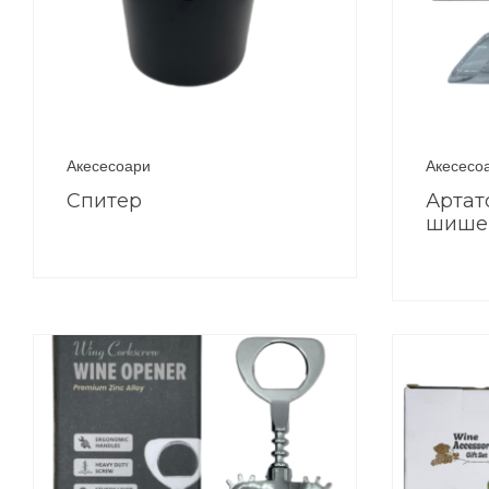
Акесесоари
Акесесо
Спитер
Артат
шише