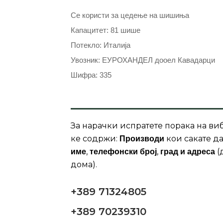
Се користи за цедење на шишиња
Капацитет: 81 шише
Потекло: Италија
Увозник: ЕУРОХАНДЕЛ дооел Кавадарци
Шифра: 335
За нарачки испратете порака на виб
ке содржи:
кои сакате да
Производи
,
,
(
име
телефонски број
град и адреса
дома).
+389 71324805
+389 70239310