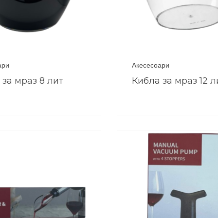
ари
Акесесоари
 за мраз 8 лит
Кибла за мраз 12 л