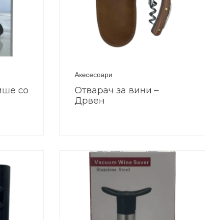
Акесесоари
ише со
Отварач за вини –
Дрвен