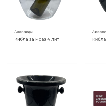
Акесесоари
Акесесо
Кибла за мраз 4 лит
Кибла