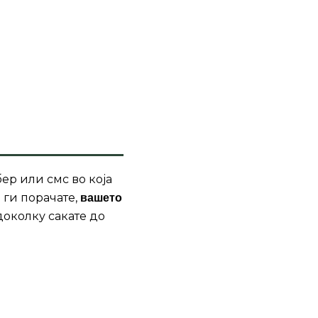
ер или смс во која
 ги порачате,
вашето
доколку сакате до