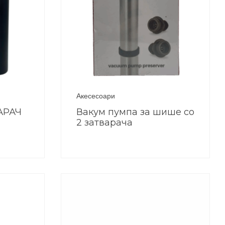
Акесесоари
АРАЧ
Вакум пумпа за шише со
2 затварача