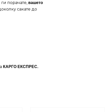
 ги порачате,
вашето
доколку сакате до
ба
КАРГО ЕКСПРЕС.