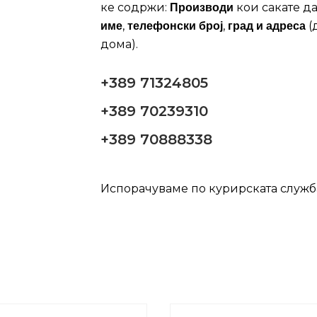
ке содржи:
кои сакате да
Производи
,
,
(
име
телефонски број
град и адреса
дома).
+389 71324805
+389 70239310
+389 70888338
Испорачуваме по курирската служ