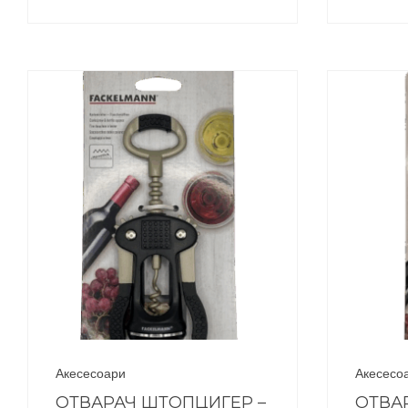
Акесесоари
Акесесо
ОТВАРАЧ ШТОПЦИГЕР –
ОТВА