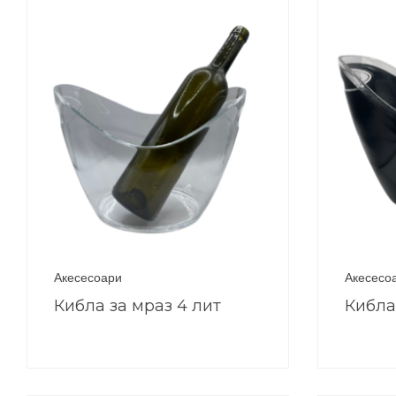
Акесесоари
Акесесо
Кибла за мраз 4 лит
Кибла