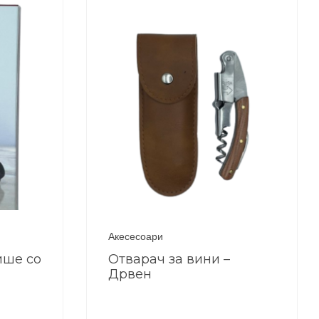
Акесесоари
ише со
Отварач за вини –
Дрвен