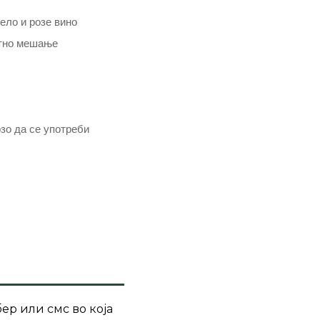
ело и розе вино
нтно мешање
рзо да се употреби
ер или смс во која