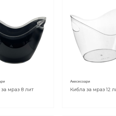
ари
Акесесоари
 за мраз 8 лит
Кибла за мраз 12 л