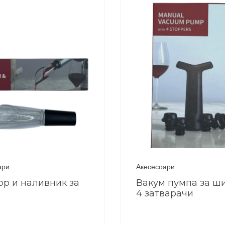
ари
Акесесоари
ор и наливник за
Вакум пумпа за ш
4 затварачи