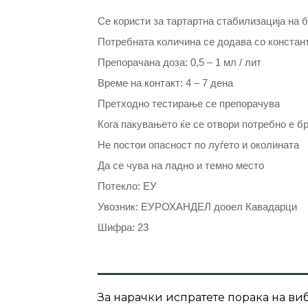
Се користи за тартартна стабилизација на б
Потребната количина се додава со конста
Препорачана доза: 0,5 – 1 мл / лит
Време на контакт: 4 – 7 дена
Претходно тестирање се препорачува
Кога пакувањето ќе се отвори потребно е б
Не постои опасност по луѓето и околината
Да се чува на ладно и темно место
Потекло: ЕУ
Увозник: ЕУРОХАНДЕЛ дооел Кавадарци
Шифра: 23
За нарачки испратете порака на виб