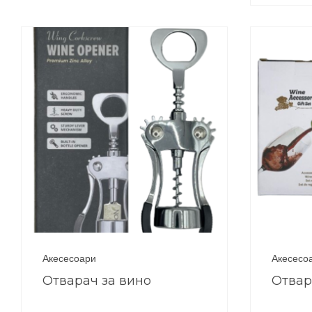
Акесесоари
Акесесо
Отварач за вино
Отвар