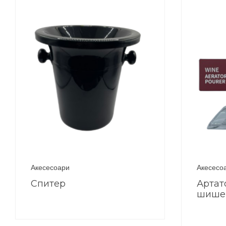
Акесесоари
Акесесо
Спитер
Артат
шише