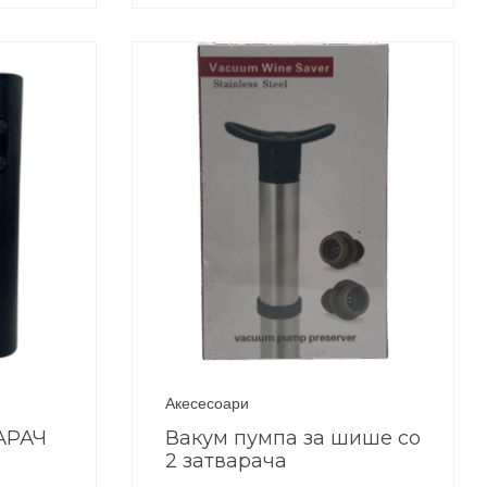
Акесесоари
АРАЧ
Вакум пумпа за шише со
2 затварача