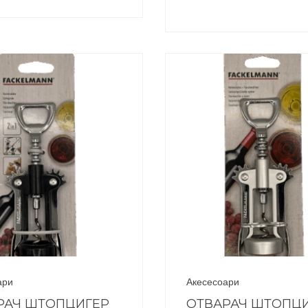
ари
Акесесоари
РАЧ ШТОПЦИГЕР
ОТВАРАЧ ШТОПЦ