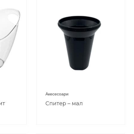
Акесесоари
ит
Спитер – мал