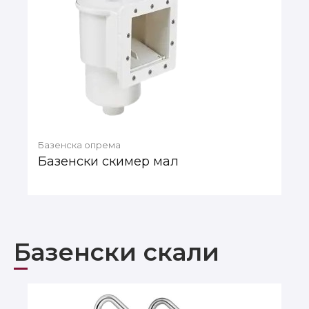
Базенска опрема
Базенски скимер мал
Базенски скали