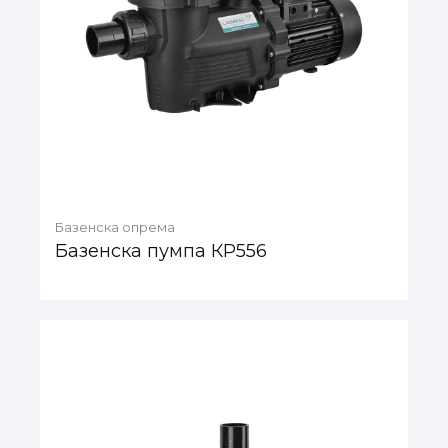
Базенска опрема
Базенска пумпа КР556