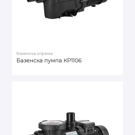
Базенска опрема
Базенска пумпа КР1106