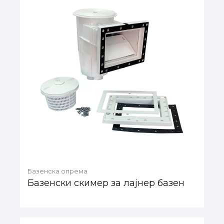
Базенска опрема
Базенски скимер за лајнер базен