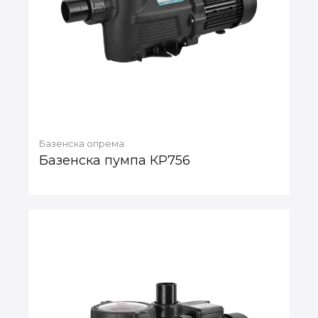
Базенска опрема
Базенска пумпа КР756