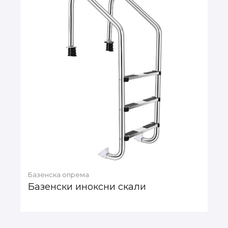
Базенска опрема
Базенски иноксни скали