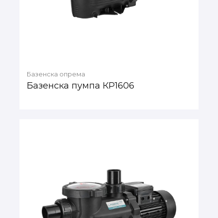
Базенска опрема
Базенска пумпа КР1606