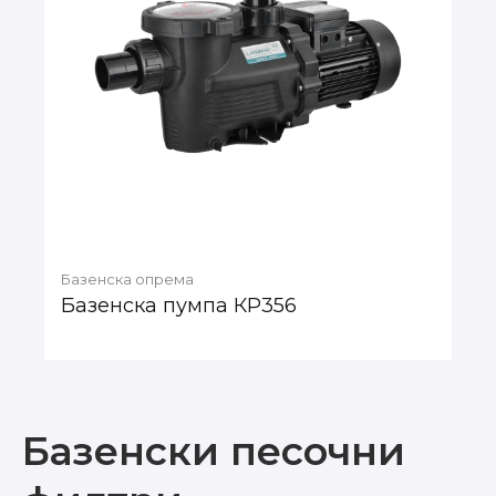
Базенска опрема
Базенска пумпа КР356
Базенски песочни