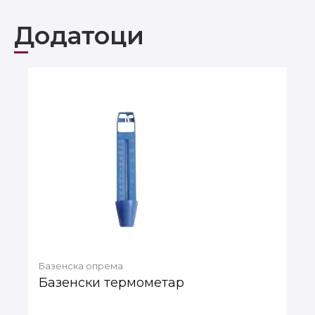
Додатоци
Базенска опрема
Базенски термометар