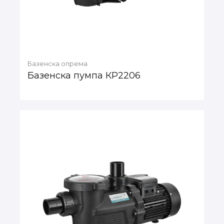
Базенска опрема
Базенска пумпа КР2206