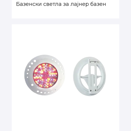
Базенски светла за лајнер базен