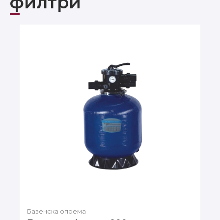
филтри
Базенска опрема