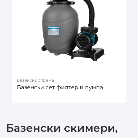
Базенска опрема
Базенски сет филтер и пумпа
Базенски скимери,