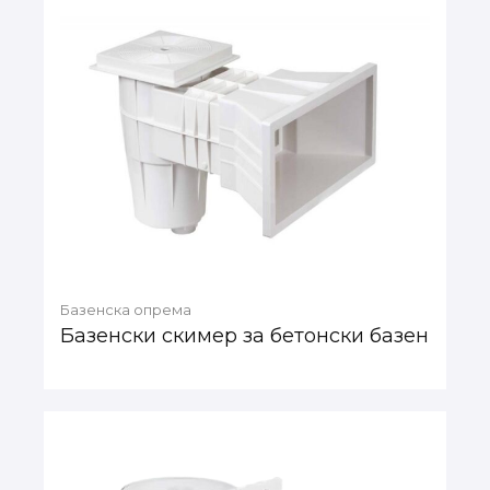
Базенска опрема
Базенски скимер за бетонски базен